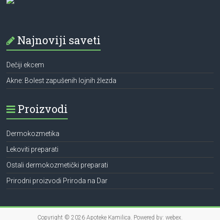
Najnoviji saveti
Dečiji ekcem
Akne: Bolest zapušenih lojnih žlezda
Proizvodi
Dermokozmetika
Lekoviti preparati
Ostali dermokozmetički preparati
Prirodni proizvodi Priroda na Dar
Copyright © 2026
Apoteke Kamilica
. Powered by:
webex.