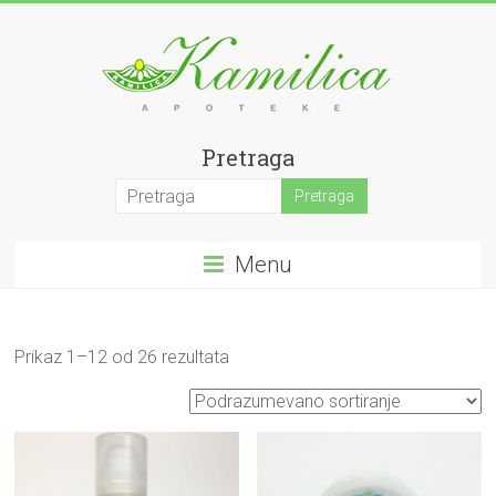
Skip
to
content
Apoteke
Pretraga
Kamilica
Tradicija,
Menu
iskustvo
i
porodična
ljubav
Prikaz 1–12 od 26 rezultata